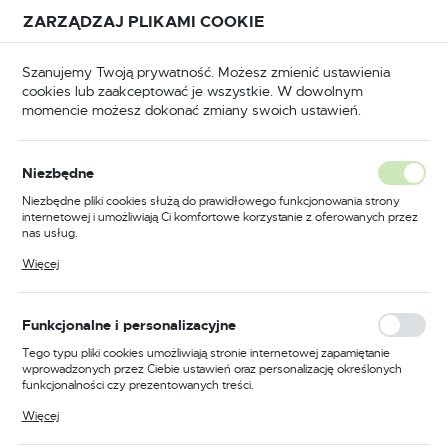
Przejdź do treści.
Przejdź do menu.
Przejdź do wyszukiwarki.
ZARZĄDZAJ PLIKAMI COOKIE
USTAWIENIA REGIONALNE
Szanujemy Twoją prywatność. Możesz zmienić ustawienia
cookies lub zaakceptować je wszystkie. W dowolnym
Lokalizacja
momencie możesz dokonać zmiany swoich ustawień.
Polska
a
Wrzeciądza budowlane, skrzyniowe
Produkty
Język
Niezbędne
polski
Wrzeciądz 40 mm KOWAL
Niezbędne pliki cookies służą do prawidłowego funkcjonowania strony
internetowej i umożliwiają Ci komfortowe korzystanie z oferowanych przez
Waluta
nas usług.
Polski złoty (PLN)
Pliki cookies odpowiadają na podejmowane przez Ciebie działania w celu
PROMOCJA
Więcej
m.in. dostosowania Twoich ustawień preferencji prywatności, logowania czy
wypełniania formularzy. Dzięki plikom cookies strona, z której korzystasz,
może działać bez zakłóceń.
ZAPISZ
Funkcjonalne i personalizacyjne
Tego typu pliki cookies umożliwiają stronie internetowej zapamiętanie
wprowadzonych przez Ciebie ustawień oraz personalizację określonych
funkcjonalności czy prezentowanych treści.
Dzięki tym plikom cookies możemy zapewnić Ci większy komfort
Więcej
korzystania z funkcjonalności naszej strony poprzez dopasowanie jej do
Twoich indywidualnych preferencji. Wyrażenie zgody na funkcjonalne i