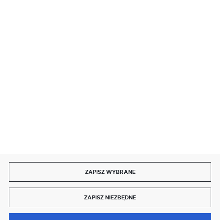
BEZPIECZNE PŁATNOŚCI
SZYBKA DOSTAWA
DOŁĄCZ DO NAS
ZAPISZ WYBRANE
Copyright by delmet.pl
ZAPISZ NIEZBĘDNE
Agencja interaktywna
[ti]
Powered by
2ClickShop®
0