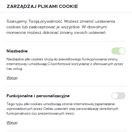
Przejdź do treści.
Przejdź do menu.
Przejdź do wyszukiwarki.
ZARZĄDZAJ PLIKAMI COOKIE
USTAWIENIA REGIONALNE
Szanujemy Twoją prywatność. Możesz zmienić ustawienia
cookies lub zaakceptować je wszystkie. W dowolnym
Lokalizacja
momencie możesz dokonać zmiany swoich ustawień.
Polska
puszczane
Zamki wpuszczane do drzwi drewnianych
Język
Niezbędne
polski
Zamek do drzwi 60/50
Niezbędne pliki cookies służą do prawidłowego funkcjonowania strony
internetowej i umożliwiają Ci komfortowe korzystanie z oferowanych przez
wpuszczany na klucz Lob
Waluta
nas usług.
Polski złoty (PLN)
Z65Z
Pliki cookies odpowiadają na podejmowane przez Ciebie działania w celu
Więcej
m.in. dostosowania Twoich ustawień preferencji prywatności, logowania czy
wypełniania formularzy. Dzięki plikom cookies strona, z której korzystasz,
może działać bez zakłóceń.
ZAPISZ
Funkcjonalne i personalizacyjne
PROMOCJA
Tego typu pliki cookies umożliwiają stronie internetowej zapamiętanie
wprowadzonych przez Ciebie ustawień oraz personalizację określonych
funkcjonalności czy prezentowanych treści.
Dzięki tym plikom cookies możemy zapewnić Ci większy komfort
Więcej
korzystania z funkcjonalności naszej strony poprzez dopasowanie jej do
Twoich indywidualnych preferencji. Wyrażenie zgody na funkcjonalne i