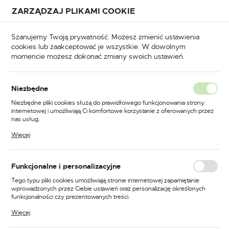
Przejdź do treści.
Przejdź do menu.
Przejdź do wyszukiwarki.
ZARZĄDZAJ PLIKAMI COOKIE
USTAWIENIA REGIONALNE
Szanujemy Twoją prywatność. Możesz zmienić ustawienia
cookies lub zaakceptować je wszystkie. W dowolnym
Lokalizacja
momencie możesz dokonać zmiany swoich ustawień.
Polska
puszczane
Zamki wpuszczane do drzwi drewnianych
Język
Niezbędne
polski
Zamek do drzwi 72/50
Niezbędne pliki cookies służą do prawidłowego funkcjonowania strony
internetowej i umożliwiają Ci komfortowe korzystanie z oferowanych przez
wpuszczany na klucz Hobes
Waluta
nas usług.
Polski złoty (PLN)
Pliki cookies odpowiadają na podejmowane przez Ciebie działania w celu
Więcej
m.in. dostosowania Twoich ustawień preferencji prywatności, logowania czy
wypełniania formularzy. Dzięki plikom cookies strona, z której korzystasz,
PROMOCJA
może działać bez zakłóceń.
ZAPISZ
Funkcjonalne i personalizacyjne
Tego typu pliki cookies umożliwiają stronie internetowej zapamiętanie
wprowadzonych przez Ciebie ustawień oraz personalizację określonych
funkcjonalności czy prezentowanych treści.
Dzięki tym plikom cookies możemy zapewnić Ci większy komfort
Więcej
korzystania z funkcjonalności naszej strony poprzez dopasowanie jej do
Twoich indywidualnych preferencji. Wyrażenie zgody na funkcjonalne i