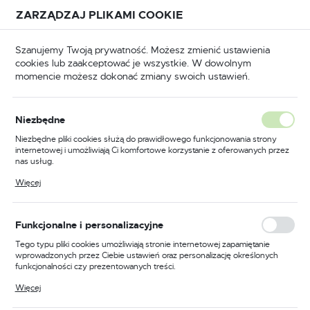
Przejdź do treści.
Przejdź do menu.
Przejdź do wyszukiwarki.
ZARZĄDZAJ PLIKAMI COOKIE
USTAWIENIA REGIONALNE
Szanujemy Twoją prywatność. Możesz zmienić ustawienia
cookies lub zaakceptować je wszystkie. W dowolnym
Lokalizacja
momencie możesz dokonać zmiany swoich ustawień.
Polska
puszczane
Zamki wpuszczane do drzwi drewnianych
Język
Niezbędne
polski
Zamek do drzwi 72/50
Niezbędne pliki cookies służą do prawidłowego funkcjonowania strony
internetowej i umożliwiają Ci komfortowe korzystanie z oferowanych przez
wpuszczany na wkładkę
Waluta
nas usług.
Polski złoty (PLN)
bębenkową wersja stolarska
Pliki cookies odpowiadają na podejmowane przez Ciebie działania w celu
Więcej
m.in. dostosowania Twoich ustawień preferencji prywatności, logowania czy
wypełniania formularzy. Dzięki plikom cookies strona, z której korzystasz,
Gerda ZW 100
może działać bez zakłóceń.
ZAPISZ
Funkcjonalne i personalizacyjne
Tego typu pliki cookies umożliwiają stronie internetowej zapamiętanie
PROMOCJA
wprowadzonych przez Ciebie ustawień oraz personalizację określonych
funkcjonalności czy prezentowanych treści.
Dzięki tym plikom cookies możemy zapewnić Ci większy komfort
Więcej
korzystania z funkcjonalności naszej strony poprzez dopasowanie jej do
Twoich indywidualnych preferencji. Wyrażenie zgody na funkcjonalne i