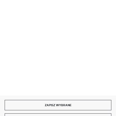
BEZPIECZNE PŁATNOŚCI
SZYBKA DOSTAWA
DOŁĄCZ DO NAS
ZAPISZ WYBRANE
Copyright by delmet.pl