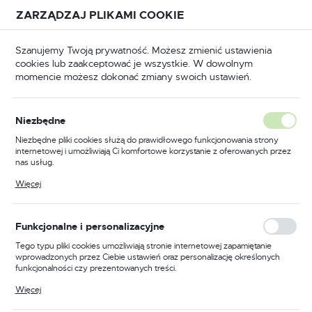
Przejdź do treści.
Przejdź do menu.
Przejdź do wyszukiwarki.
ZARZĄDZAJ PLIKAMI COOKIE
USTAWIENIA REGIONALNE
Szanujemy Twoją prywatność. Możesz zmienić ustawienia
cookies lub zaakceptować je wszystkie. W dowolnym
Lokalizacja
momencie możesz dokonać zmiany swoich ustawień.
Polska
puszczane
Zamki wpuszczane do drzwi drewnianych
Język
Niezbędne
polski
Zamek do drzwi 72/60
Niezbędne pliki cookies służą do prawidłowego funkcjonowania strony
internetowej i umożliwiają Ci komfortowe korzystanie z oferowanych przez
wpuszczany na klucz Gerda
Waluta
nas usług.
Polski złoty (PLN)
ZW 100
Pliki cookies odpowiadają na podejmowane przez Ciebie działania w celu
Więcej
m.in. dostosowania Twoich ustawień preferencji prywatności, logowania czy
wypełniania formularzy. Dzięki plikom cookies strona, z której korzystasz,
może działać bez zakłóceń.
ZAPISZ
Funkcjonalne i personalizacyjne
PROMOCJA
Tego typu pliki cookies umożliwiają stronie internetowej zapamiętanie
wprowadzonych przez Ciebie ustawień oraz personalizację określonych
funkcjonalności czy prezentowanych treści.
Dzięki tym plikom cookies możemy zapewnić Ci większy komfort
Więcej
korzystania z funkcjonalności naszej strony poprzez dopasowanie jej do
Twoich indywidualnych preferencji. Wyrażenie zgody na funkcjonalne i