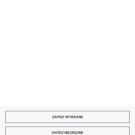
BEZPIECZNE PŁATNOŚCI
SZYBKA DOSTAWA
DOŁĄCZ DO NAS
ZAPISZ WYBRANE
Copyright by delmet.pl
ZAPISZ NIEZBĘDNE