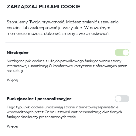
Przejdź do treści.
Przejdź do menu.
Przejdź do wyszukiwarki.
ZARZĄDZAJ PLIKAMI COOKIE
USTAWIENIA REGIONALNE
Szanujemy Twoją prywatność. Możesz zmienić ustawienia
cookies lub zaakceptować je wszystkie. W dowolnym
Lokalizacja
momencie możesz dokonać zmiany swoich ustawień.
Polska
Okucia
Zamki
Zamki meblowe i kasetkowe
Język
Niezbędne
polski
Zamek EURO-LOCKS F485
Niezbędne pliki cookies służą do prawidłowego funkcjonowania strony
internetowej i umożliwiają Ci komfortowe korzystanie z oferowanych przez
19/11 do szafki prosty
Waluta
nas usług.
Polski złoty (PLN)
Pliki cookies odpowiadają na podejmowane przez Ciebie działania w celu
Więcej
m.in. dostosowania Twoich ustawień preferencji prywatności, logowania czy
wypełniania formularzy. Dzięki plikom cookies strona, z której korzystasz,
może działać bez zakłóceń.
ZAPISZ
Funkcjonalne i personalizacyjne
Tego typu pliki cookies umożliwiają stronie internetowej zapamiętanie
wprowadzonych przez Ciebie ustawień oraz personalizację określonych
funkcjonalności czy prezentowanych treści.
Dzięki tym plikom cookies możemy zapewnić Ci większy komfort
Więcej
korzystania z funkcjonalności naszej strony poprzez dopasowanie jej do
Twoich indywidualnych preferencji. Wyrażenie zgody na funkcjonalne i