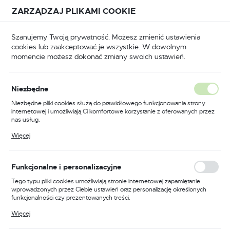
Przejdź do treści.
Przejdź do menu.
Przejdź do wyszukiwarki.
ZARZĄDZAJ PLIKAMI COOKIE
USTAWIENIA REGIONALNE
Szanujemy Twoją prywatność. Możesz zmienić ustawienia
cookies lub zaakceptować je wszystkie. W dowolnym
Lokalizacja
momencie możesz dokonać zmiany swoich ustawień.
Polska
Okucia
Zamki
Zamki meblowe i kasetkowe
Język
Niezbędne
polski
Zamek meblowy do drzwi
Niezbędne pliki cookies służą do prawidłowego funkcjonowania strony
internetowej i umożliwiają Ci komfortowe korzystanie z oferowanych przez
żaluzjowych i przesuwnych
Waluta
nas usług.
Polski złoty (PLN)
19/22 mm SISO X855
Pliki cookies odpowiadają na podejmowane przez Ciebie działania w celu
Więcej
m.in. dostosowania Twoich ustawień preferencji prywatności, logowania czy
wypełniania formularzy. Dzięki plikom cookies strona, z której korzystasz,
może działać bez zakłóceń.
ZAPISZ
Funkcjonalne i personalizacyjne
Tego typu pliki cookies umożliwiają stronie internetowej zapamiętanie
wprowadzonych przez Ciebie ustawień oraz personalizację określonych
funkcjonalności czy prezentowanych treści.
Dzięki tym plikom cookies możemy zapewnić Ci większy komfort
Więcej
korzystania z funkcjonalności naszej strony poprzez dopasowanie jej do
Twoich indywidualnych preferencji. Wyrażenie zgody na funkcjonalne i