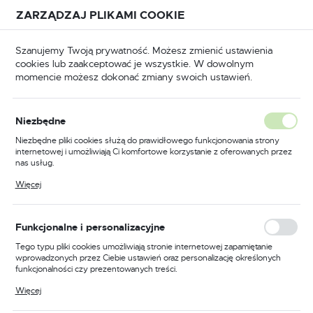
Przejdź do treści.
Przejdź do menu.
Przejdź do wyszukiwarki.
ZARZĄDZAJ PLIKAMI COOKIE
USTAWIENIA REGIONALNE
Szanujemy Twoją prywatność. Możesz zmienić ustawienia
cookies lub zaakceptować je wszystkie. W dowolnym
Lokalizacja
momencie możesz dokonać zmiany swoich ustawień.
Polska
Zasuwy i blokady
Zasuwy garażowe baskwilowe
Język
Niezbędne
polski
Zasuwa garażowa baskwilowa
Niezbędne pliki cookies służą do prawidłowego funkcjonowania strony
internetowej i umożliwiają Ci komfortowe korzystanie z oferowanych przez
4m czarna
Waluta
nas usług.
Polski złoty (PLN)
Pliki cookies odpowiadają na podejmowane przez Ciebie działania w celu
Więcej
m.in. dostosowania Twoich ustawień preferencji prywatności, logowania czy
wypełniania formularzy. Dzięki plikom cookies strona, z której korzystasz,
może działać bez zakłóceń.
ZAPISZ
Funkcjonalne i personalizacyjne
Tego typu pliki cookies umożliwiają stronie internetowej zapamiętanie
wprowadzonych przez Ciebie ustawień oraz personalizację określonych
funkcjonalności czy prezentowanych treści.
Dzięki tym plikom cookies możemy zapewnić Ci większy komfort
Więcej
korzystania z funkcjonalności naszej strony poprzez dopasowanie jej do
Twoich indywidualnych preferencji. Wyrażenie zgody na funkcjonalne i