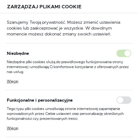
Przejdź do treści.
Przejdź do menu.
Przejdź do wyszukiwarki.
ZARZĄDZAJ PLIKAMI COOKIE
USTAWIENIA REGIONALNE
Szanujemy Twoją prywatność. Możesz zmienić ustawienia
cookies lub zaakceptować je wszystkie. W dowolnym
Lokalizacja
momencie możesz dokonać zmiany swoich ustawień.
Polska
a
Okucia
Zawiasy
Zawiasy pasowe i kątowe
Język
Niezbędne
polski
Zawias listwowy łamany do
Niezbędne pliki cookies służą do prawidłowego funkcjonowania strony
internetowej i umożliwiają Ci komfortowe korzystanie z oferowanych przez
okiennicy KO4 ocynkowany
Waluta
nas usług.
Polski złoty (PLN)
Pliki cookies odpowiadają na podejmowane przez Ciebie działania w celu
Więcej
m.in. dostosowania Twoich ustawień preferencji prywatności, logowania czy
wypełniania formularzy. Dzięki plikom cookies strona, z której korzystasz,
może działać bez zakłóceń.
ZAPISZ
Funkcjonalne i personalizacyjne
Tego typu pliki cookies umożliwiają stronie internetowej zapamiętanie
wprowadzonych przez Ciebie ustawień oraz personalizację określonych
funkcjonalności czy prezentowanych treści.
Dzięki tym plikom cookies możemy zapewnić Ci większy komfort
Więcej
korzystania z funkcjonalności naszej strony poprzez dopasowanie jej do
Twoich indywidualnych preferencji. Wyrażenie zgody na funkcjonalne i