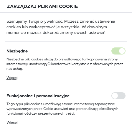
Przejdź do treści.
Przejdź do menu.
Przejdź do wyszukiwarki.
ZARZĄDZAJ PLIKAMI COOKIE
USTAWIENIA REGIONALNE
Szanujemy Twoją prywatność. Możesz zmienić ustawienia
cookies lub zaakceptować je wszystkie. W dowolnym
Lokalizacja
momencie możesz dokonać zmiany swoich ustawień.
Polska
teria
Akcesoria meblowe
Zawiasy i prowadnice
Język
Niezbędne
polski
Zawias meblowy kołkowy 10
Niezbędne pliki cookies służą do prawidłowego funkcjonowania strony
internetowej i umożliwiają Ci komfortowe korzystanie z oferowanych przez
mm
Waluta
nas usług.
Polski złoty (PLN)
Pliki cookies odpowiadają na podejmowane przez Ciebie działania w celu
Więcej
m.in. dostosowania Twoich ustawień preferencji prywatności, logowania czy
wypełniania formularzy. Dzięki plikom cookies strona, z której korzystasz,
może działać bez zakłóceń.
ZAPISZ
Funkcjonalne i personalizacyjne
Tego typu pliki cookies umożliwiają stronie internetowej zapamiętanie
wprowadzonych przez Ciebie ustawień oraz personalizację określonych
funkcjonalności czy prezentowanych treści.
Dzięki tym plikom cookies możemy zapewnić Ci większy komfort
Więcej
korzystania z funkcjonalności naszej strony poprzez dopasowanie jej do
Twoich indywidualnych preferencji. Wyrażenie zgody na funkcjonalne i