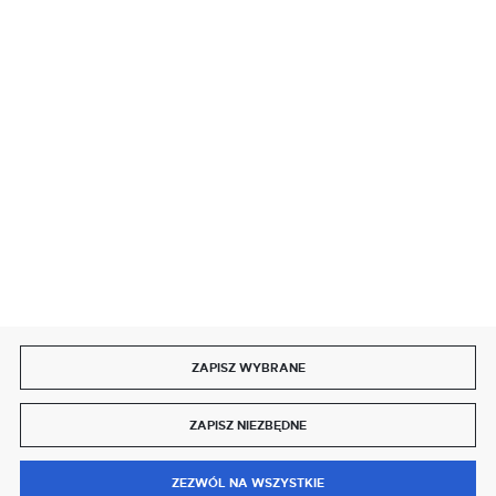
SZYBKA DOSTAWA
DOŁĄCZ DO NAS
ZAPISZ WYBRANE
Copyright by delmet.pl
ZAPISZ NIEZBĘDNE
Agencja interaktywna
[ti]
Powered by
2ClickShop®
0
ZEZWÓL NA WSZYSTKIE
MENU
SZUKAJ
SCHOWEK
MOJE KONTO
KOSZYK