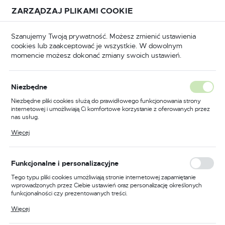
Przejdź do treści.
Przejdź do menu.
Przejdź do wyszukiwarki.
ZARZĄDZAJ PLIKAMI COOKIE
USTAWIENIA REGIONALNE
Szanujemy Twoją prywatność. Możesz zmienić ustawienia
cookies lub zaakceptować je wszystkie. W dowolnym
Lokalizacja
momencie możesz dokonać zmiany swoich ustawień.
Polska
na główna
Pneumatyka
Szlifierki pneumatyczne
Język
Niezbędne
polski
Poprzedni
Następny
Niezbędne pliki cookies służą do prawidłowego funkcjonowania strony
internetowej i umożliwiają Ci komfortowe korzystanie z oferowanych przez
Waluta
nas usług.
MINI szlifierka kątowa
Polski złoty (PLN)
Pliki cookies odpowiadają na podejmowane przez Ciebie działania w celu
Więcej
m.in. dostosowania Twoich ustawień preferencji prywatności, logowania czy
pneumatyczna + krążki
wypełniania formularzy. Dzięki plikom cookies strona, z której korzystasz,
może działać bez zakłóceń.
SPEEDLOK NORTON
ZAPISZ
Funkcjonalne i personalizacyjne
Tego typu pliki cookies umożliwiają stronie internetowej zapamiętanie
wprowadzonych przez Ciebie ustawień oraz personalizację określonych
PROMOCJA
funkcjonalności czy prezentowanych treści.
Dzięki tym plikom cookies możemy zapewnić Ci większy komfort
Więcej
korzystania z funkcjonalności naszej strony poprzez dopasowanie jej do
Twoich indywidualnych preferencji. Wyrażenie zgody na funkcjonalne i