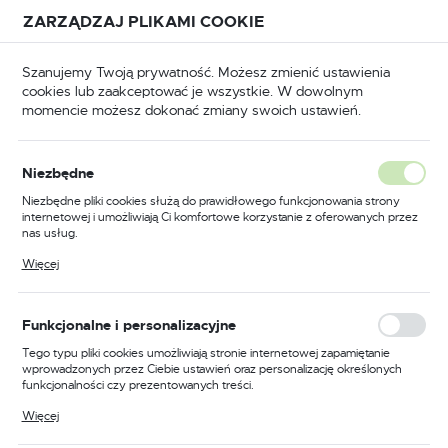
Przejdź do treści.
Przejdź do menu.
Przejdź do wyszukiwarki.
ZARZĄDZAJ PLIKAMI COOKIE
USTAWIENIA REGIONALNE
Szanujemy Twoją prywatność. Możesz zmienić ustawienia
cookies lub zaakceptować je wszystkie. W dowolnym
Lokalizacja
momencie możesz dokonać zmiany swoich ustawień.
Polska
Okucia
Akcesoria do drzwi
Odbojniki do drzwi
Język
Niezbędne
polski
Poprzedni
Następny
Niezbędne pliki cookies służą do prawidłowego funkcjonowania strony
internetowej i umożliwiają Ci komfortowe korzystanie z oferowanych przez
Waluta
nas usług.
Odbojnik drzwiowy
Polski złoty (PLN)
Pliki cookies odpowiadają na podejmowane przez Ciebie działania w celu
Więcej
m.in. dostosowania Twoich ustawień preferencji prywatności, logowania czy
niklowany
wypełniania formularzy. Dzięki plikom cookies strona, z której korzystasz,
może działać bez zakłóceń.
ZAPISZ
Funkcjonalne i personalizacyjne
PROMOCJA
Tego typu pliki cookies umożliwiają stronie internetowej zapamiętanie
wprowadzonych przez Ciebie ustawień oraz personalizację określonych
funkcjonalności czy prezentowanych treści.
Dzięki tym plikom cookies możemy zapewnić Ci większy komfort
Więcej
korzystania z funkcjonalności naszej strony poprzez dopasowanie jej do
Twoich indywidualnych preferencji. Wyrażenie zgody na funkcjonalne i