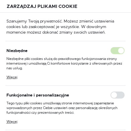
Przejdź do treści.
Przejdź do menu.
Przejdź do wyszukiwarki.
ZARZĄDZAJ PLIKAMI COOKIE
USTAWIENIA REGIONALNE
Szanujemy Twoją prywatność. Możesz zmienić ustawienia
cookies lub zaakceptować je wszystkie. W dowolnym
Lokalizacja
momencie możesz dokonać zmiany swoich ustawień.
Polska
łówna
Materiały ścierne
Rolki z płótna ściernego
Język
Rolki z płótna ściernego
Niezbędne
(85)
polski
Niezbędne pliki cookies służą do prawidłowego funkcjonowania strony
internetowej i umożliwiają Ci komfortowe korzystanie z oferowanych przez
Waluta
nas usług.
Rolki z płótna ściernego:
Polski złoty (PLN)
Pliki cookies odpowiadają na podejmowane przez Ciebie działania w celu
Więcej
Wielofunkcyjność i
m.in. dostosowania Twoich ustawień preferencji prywatności, logowania czy
wypełniania formularzy. Dzięki plikom cookies strona, z której korzystasz,
Praktyczność
może działać bez zakłóceń.
ZAPISZ
Funkcjonalne i personalizacyjne
Tego typu pliki cookies umożliwiają stronie internetowej zapamiętanie
W świecie narzędzi i materiałów ściernych, rolki z płótna
wprowadzonych przez Ciebie ustawień oraz personalizację określonych
ściernego są niezastąpione. Są to produkty, które łączą w
funkcjonalności czy prezentowanych treści.
sobie wszechstronność z łatwością użytkowania. Dostępne
Dzięki tym plikom cookies możemy zapewnić Ci większy komfort
w różnych rozmiarach, gwarantują elastyczność i
Więcej
korzystania z funkcjonalności naszej strony poprzez dopasowanie jej do
precyzyjność w każdym projekcie.
Twoich indywidualnych preferencji. Wyrażenie zgody na funkcjonalne i