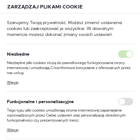
Przejdź do treści.
Przejdź do menu.
Przejdź do wyszukiwarki.
ZARZĄDZAJ PLIKAMI COOKIE
USTAWIENIA REGIONALNE
Szanujemy Twoją prywatność. Możesz zmienić ustawienia
cookies lub zaakceptować je wszystkie. W dowolnym
Lokalizacja
momencie możesz dokonać zmiany swoich ustawień.
Polska
omiarowe
Pomiary warsztatowe
Rysiki traserskie
Język
Rysiki traserskie
Niezbędne
(35)
polski
Niezbędne pliki cookies służą do prawidłowego funkcjonowania strony
internetowej i umożliwiają Ci komfortowe korzystanie z oferowanych przez
Waluta
nas usług.
Profesjonalne narzędzia do
Polski złoty (PLN)
Pliki cookies odpowiadają na podejmowane przez Ciebie działania w celu
Więcej
oznaczania
m.in. dostosowania Twoich ustawień preferencji prywatności, logowania czy
wypełniania formularzy. Dzięki plikom cookies strona, z której korzystasz,
może działać bez zakłóceń.
ZAPISZ
Funkcjonalne i personalizacyjne
Wybór odpowiednich narzędzi do oznaczania jest
kluczowy dla profesjonalistów z różnych dziedzin.
Rysiki i
Tego typu pliki cookies umożliwiają stronie internetowej zapamiętanie
markery
to narzędzia, które umożliwiają precyzyjne i
wprowadzonych przez Ciebie ustawień oraz personalizację określonych
funkcjonalności czy prezentowanych treści.
trwałe oznaczanie różnych powierzchni. Są one niezbędne
w przemyśle, budownictwie, motoryzacji, rzemiośle, sztuce
Dzięki tym plikom cookies możemy zapewnić Ci większy komfort
Więcej
korzystania z funkcjonalności naszej strony poprzez dopasowanie jej do
i rysunku technicznym.
Twoich indywidualnych preferencji. Wyrażenie zgody na funkcjonalne i