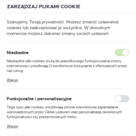
Przejdź do treści.
Przejdź do menu.
Przejdź do wyszukiwarki.
ZARZĄDZAJ PLIKAMI COOKIE
USTAWIENIA REGIONALNE
Szanujemy Twoją prywatność. Możesz zmienić ustawienia
cookies lub zaakceptować je wszystkie. W dowolnym
Lokalizacja
momencie możesz dokonać zmiany swoich ustawień.
Polska
Materiały ścierne
Ściernice talerzowe z włókniny
Język
Ściernice talerzowe z włókniny
Niezbędne
polski
Niezbędne pliki cookies służą do prawidłowego funkcjonowania strony
(19)
internetowej i umożliwiają Ci komfortowe korzystanie z oferowanych przez
Waluta
nas usług.
Polski złoty (PLN)
Pliki cookies odpowiadają na podejmowane przez Ciebie działania w celu
Więcej
Właściwości i zastosowanie
m.in. dostosowania Twoich ustawień preferencji prywatności, logowania czy
wypełniania formularzy. Dzięki plikom cookies strona, z której korzystasz,
ściernic talerzowych z
może działać bez zakłóceń.
ZAPISZ
włókniny
Funkcjonalne i personalizacyjne
Tego typu pliki cookies umożliwiają stronie internetowej zapamiętanie
wprowadzonych przez Ciebie ustawień oraz personalizację określonych
W sklepie internetowym Delmet.pl dostępne są
ściernice
funkcjonalności czy prezentowanych treści.
talerzowe z włókniny
, które charakteryzują się szerokim
Dzięki tym plikom cookies możemy zapewnić Ci większy komfort
Więcej
spektrum zastosowań. Są one niezastąpione w wielu
korzystania z funkcjonalności naszej strony poprzez dopasowanie jej do
Twoich indywidualnych preferencji. Wyrażenie zgody na funkcjonalne i
dziedzinach przemysłu, w tym w warsztatach