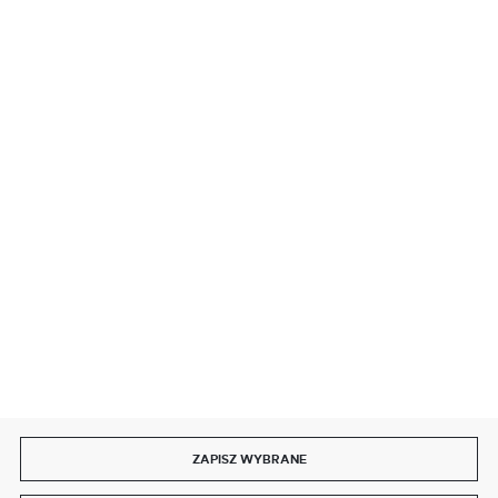
BEZPIECZNE PŁATNOŚCI
SZYBKA DOSTAWA
DOŁĄCZ DO NAS
ZAPISZ WYBRANE