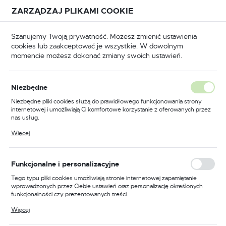
Przejdź do treści.
Przejdź do menu.
Przejdź do wyszukiwarki.
ZARZĄDZAJ PLIKAMI COOKIE
USTAWIENIA REGIONALNE
Szanujemy Twoją prywatność. Możesz zmienić ustawienia
cookies lub zaakceptować je wszystkie. W dowolnym
Lokalizacja
momencie możesz dokonać zmiany swoich ustawień.
Polska
Ściski spawalnicze klamrowe
Ściski rozwierające
Język
Ściski rozwierające
Niezbędne
(2)
polski
Niezbędne pliki cookies służą do prawidłowego funkcjonowania strony
internetowej i umożliwiają Ci komfortowe korzystanie z oferowanych przez
Waluta
nas usług.
Polski złoty (PLN)
Pliki cookies odpowiadają na podejmowane przez Ciebie działania w celu
Więcej
m.in. dostosowania Twoich ustawień preferencji prywatności, logowania czy
wypełniania formularzy. Dzięki plikom cookies strona, z której korzystasz,
może działać bez zakłóceń.
FILTRUJ
Domyślnie
ZAPISZ
Funkcjonalne i personalizacyjne
Tego typu pliki cookies umożliwiają stronie internetowej zapamiętanie
wprowadzonych przez Ciebie ustawień oraz personalizację określonych
funkcjonalności czy prezentowanych treści.
Dzięki tym plikom cookies możemy zapewnić Ci większy komfort
Więcej
korzystania z funkcjonalności naszej strony poprzez dopasowanie jej do
Twoich indywidualnych preferencji. Wyrażenie zgody na funkcjonalne i