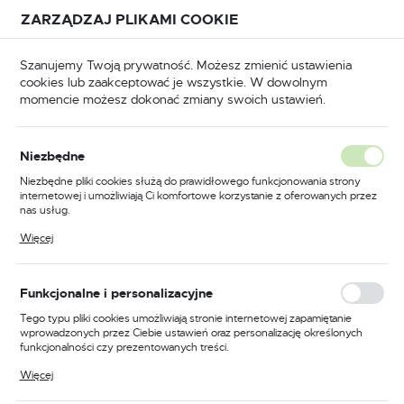
Przejdź do treści.
Przejdź do menu.
Przejdź do wyszukiwarki.
ZARZĄDZAJ PLIKAMI COOKIE
USTAWIENIA REGIONALNE
Szanujemy Twoją prywatność. Możesz zmienić ustawienia
cookies lub zaakceptować je wszystkie. W dowolnym
Lokalizacja
momencie możesz dokonać zmiany swoich ustawień.
Polska
Ściski spawalnicze przesuwne
Ściski sprężynowe
Język
Ściski sprężynowe
Niezbędne
(7)
polski
Niezbędne pliki cookies służą do prawidłowego funkcjonowania strony
internetowej i umożliwiają Ci komfortowe korzystanie z oferowanych przez
Waluta
nas usług.
Polski złoty (PLN)
Pliki cookies odpowiadają na podejmowane przez Ciebie działania w celu
Więcej
m.in. dostosowania Twoich ustawień preferencji prywatności, logowania czy
wypełniania formularzy. Dzięki plikom cookies strona, z której korzystasz,
może działać bez zakłóceń.
FILTRUJ
Domyślnie
ZAPISZ
Funkcjonalne i personalizacyjne
Tego typu pliki cookies umożliwiają stronie internetowej zapamiętanie
wprowadzonych przez Ciebie ustawień oraz personalizację określonych
funkcjonalności czy prezentowanych treści.
Dzięki tym plikom cookies możemy zapewnić Ci większy komfort
Więcej
korzystania z funkcjonalności naszej strony poprzez dopasowanie jej do
Twoich indywidualnych preferencji. Wyrażenie zgody na funkcjonalne i