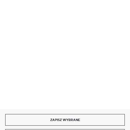
BEZPIECZNE PŁATNOŚCI
SZYBKA DOSTAWA
DOŁĄCZ DO NAS
ZAPISZ WYBRANE