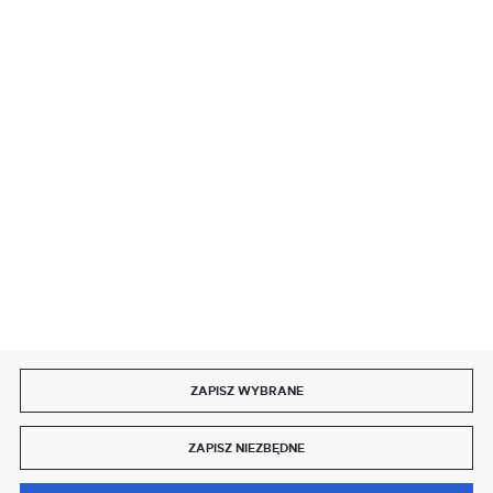
BEZPIECZNE PŁATNOŚCI
SZYBKA DOSTAWA
DOŁĄCZ DO NAS
ZAPISZ WYBRANE
Copyright by delmet.pl
ZAPISZ NIEZBĘDNE
Agencja interaktywna
[ti]
Powered by
2ClickShop®
0