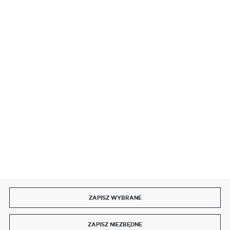
BEZPIECZNE PŁATNOŚCI
SZYBKA DOSTAWA
DOŁĄCZ DO NAS
ZAPISZ WYBRANE
Copyright by delmet.pl
ZAPISZ NIEZBĘDNE
Agencja interaktywna
[ti]
Powered by
2ClickShop®