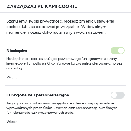
Przejdź do treści.
Przejdź do menu.
Przejdź do wyszukiwarki.
ZARZĄDZAJ PLIKAMI COOKIE
USTAWIENIA REGIONALNE
Szanujemy Twoją prywatność. Możesz zmienić ustawienia
cookies lub zaakceptować je wszystkie. W dowolnym
Lokalizacja
momencie możesz dokonać zmiany swoich ustawień.
Polska
AG
Części eksploatacyjne
Gniazda końcówki MIG
Język
Niezbędne
polski
Poprzedni
Następny
Niezbędne pliki cookies służą do prawidłowego funkcjonowania strony
internetowej i umożliwiają Ci komfortowe korzystanie z oferowanych przez
Waluta
nas usług.
Łącznik prądowy BINZEL
Polski złoty (PLN)
Pliki cookies odpowiadają na podejmowane przez Ciebie działania w celu
Więcej
m.in. dostosowania Twoich ustawień preferencji prywatności, logowania czy
MB22 M8 142.0082
wypełniania formularzy. Dzięki plikom cookies strona, z której korzystasz,
może działać bez zakłóceń.
ZAPISZ
Funkcjonalne i personalizacyjne
Tego typu pliki cookies umożliwiają stronie internetowej zapamiętanie
wprowadzonych przez Ciebie ustawień oraz personalizację określonych
funkcjonalności czy prezentowanych treści.
Dzięki tym plikom cookies możemy zapewnić Ci większy komfort
Więcej
korzystania z funkcjonalności naszej strony poprzez dopasowanie jej do
Twoich indywidualnych preferencji. Wyrażenie zgody na funkcjonalne i