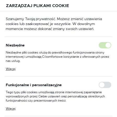
Przejdź do treści.
Przejdź do menu.
Przejdź do wyszukiwarki.
ZARZĄDZAJ PLIKAMI COOKIE
USTAWIENIA REGIONALNE
Szanujemy Twoją prywatność. Możesz zmienić ustawienia
cookies lub zaakceptować je wszystkie. W dowolnym
Lokalizacja
momencie możesz dokonać zmiany swoich ustawień.
Polska
o napraw samochodów
Świece zapłonowe i żarowe
Język
Świece zapłonowe i żarowe
Niezbędne
(48)
polski
Niezbędne pliki cookies służą do prawidłowego funkcjonowania strony
internetowej i umożliwiają Ci komfortowe korzystanie z oferowanych przez
Waluta
nas usług.
Wysokiej jakości świece
Polski złoty (PLN)
Pliki cookies odpowiadają na podejmowane przez Ciebie działania w celu
Więcej
zapłonowe i żarowe
m.in. dostosowania Twoich ustawień preferencji prywatności, logowania czy
wypełniania formularzy. Dzięki plikom cookies strona, z której korzystasz,
może działać bez zakłóceń.
ZAPISZ
Funkcjonalne i personalizacyjne
Świece zapłonowe i żarowe to kluczowe elementy
każdego silnika spalinowego. Pomagają one zapewnić
Tego typu pliki cookies umożliwiają stronie internetowej zapamiętanie
płynne i efektywne działanie pojazdu. W sklepie delmet.pl
wprowadzonych przez Ciebie ustawień oraz personalizację określonych
funkcjonalności czy prezentowanych treści.
znajdziesz szeroką gamę tych niezbędnych komponentów,
które są nie tylko trwałe, ale także wydajne.
Dzięki tym plikom cookies możemy zapewnić Ci większy komfort
Więcej
korzystania z funkcjonalności naszej strony poprzez dopasowanie jej do
Twoich indywidualnych preferencji. Wyrażenie zgody na funkcjonalne i