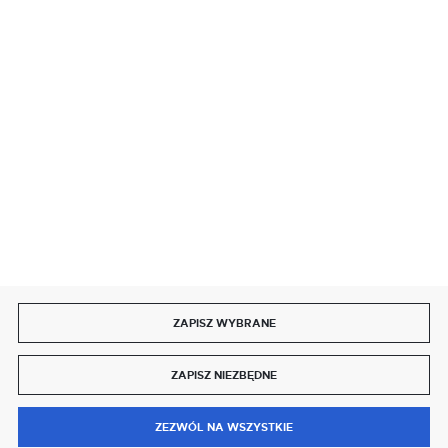
SZYBKA DOSTAWA
DOŁĄCZ DO NAS
ZAPISZ WYBRANE
Copyright by delmet.pl
ZAPISZ NIEZBĘDNE
Agencja interaktywna
[ti]
Powered by
2ClickShop®
0
ZEZWÓL NA WSZYSTKIE
MENU
SZUKAJ
SCHOWEK
MOJE KONTO
KOSZYK