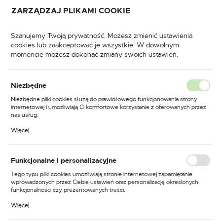
Przejdź do treści.
Przejdź do menu.
Przejdź do wyszukiwarki.
ZARZĄDZAJ PLIKAMI COOKIE
USTAWIENIA REGIONALNE
Szanujemy Twoją prywatność. Możesz zmienić ustawienia
cookies lub zaakceptować je wszystkie. W dowolnym
Lokalizacja
momencie możesz dokonać zmiany swoich ustawień.
Polska
nia i akcesoria do szlifierek do rur
Tarcze polerskie
Język
Tarcze polerskie
Niezbędne
(2)
polski
Niezbędne pliki cookies służą do prawidłowego funkcjonowania strony
internetowej i umożliwiają Ci komfortowe korzystanie z oferowanych przez
Waluta
nas usług.
Polski złoty (PLN)
Pliki cookies odpowiadają na podejmowane przez Ciebie działania w celu
Więcej
m.in. dostosowania Twoich ustawień preferencji prywatności, logowania czy
wypełniania formularzy. Dzięki plikom cookies strona, z której korzystasz,
może działać bez zakłóceń.
FILTRUJ
Domyślnie
ZAPISZ
Funkcjonalne i personalizacyjne
Tego typu pliki cookies umożliwiają stronie internetowej zapamiętanie
wprowadzonych przez Ciebie ustawień oraz personalizację określonych
funkcjonalności czy prezentowanych treści.
Dzięki tym plikom cookies możemy zapewnić Ci większy komfort
Więcej
korzystania z funkcjonalności naszej strony poprzez dopasowanie jej do
Twoich indywidualnych preferencji. Wyrażenie zgody na funkcjonalne i