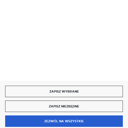
SZYBKA DOSTAWA
DOŁĄCZ DO NAS
ZAPISZ WYBRANE
Copyright by delmet.pl
ZAPISZ NIEZBĘDNE
Agencja interaktywna
[ti]
Powered by
2ClickShop®
0
ZEZWÓL NA WSZYSTKIE
MENU
SZUKAJ
SCHOWEK
MOJE KONTO
KOSZYK