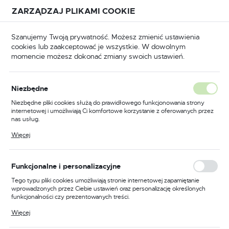
Przejdź do treści.
Przejdź do menu.
Przejdź do wyszukiwarki.
ZARZĄDZAJ PLIKAMI COOKIE
USTAWIENIA REGIONALNE
Szanujemy Twoją prywatność. Możesz zmienić ustawienia
cookies lub zaakceptować je wszystkie. W dowolnym
Lokalizacja
momencie możesz dokonać zmiany swoich ustawień.
Polska
Maszyny, agregaty
Technika warsztatowa i dźwigowa
Język
Technika warsztatowa i
Niezbędne
polski
dźwigowa
Niezbędne pliki cookies służą do prawidłowego funkcjonowania strony
internetowej i umożliwiają Ci komfortowe korzystanie z oferowanych przez
Waluta
(425)
nas usług.
Polski złoty (PLN)
Pliki cookies odpowiadają na podejmowane przez Ciebie działania w celu
Więcej
m.in. dostosowania Twoich ustawień preferencji prywatności, logowania czy
wypełniania formularzy. Dzięki plikom cookies strona, z której korzystasz,
może działać bez zakłóceń.
ZAPISZ
MODUŁY MOCY
BĘBNY KABLOWE
Funkcjonalne i personalizacyjne
Tego typu pliki cookies umożliwiają stronie internetowej zapamiętanie
wprowadzonych przez Ciebie ustawień oraz personalizację określonych
funkcjonalności czy prezentowanych treści.
Dzięki tym plikom cookies możemy zapewnić Ci większy komfort
Więcej
korzystania z funkcjonalności naszej strony poprzez dopasowanie jej do
Twoich indywidualnych preferencji. Wyrażenie zgody na funkcjonalne i