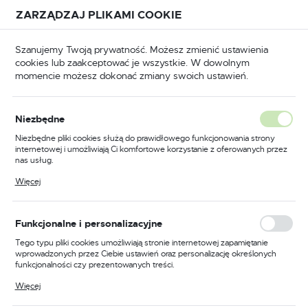
Przejdź do treści.
Przejdź do menu.
Przejdź do wyszukiwarki.
ZARZĄDZAJ PLIKAMI COOKIE
USTAWIENIA REGIONALNE
Szanujemy Twoją prywatność. Możesz zmienić ustawienia
cookies lub zaakceptować je wszystkie. W dowolnym
Lokalizacja
momencie możesz dokonać zmiany swoich ustawień.
Polska
e, kły tokarskie
Trzpienie do uchwytów wiertarskich
Język
Trzpienie do uchwytów
Niezbędne
polski
wiertarskich
Niezbędne pliki cookies służą do prawidłowego funkcjonowania strony
internetowej i umożliwiają Ci komfortowe korzystanie z oferowanych przez
Waluta
(23)
nas usług.
Polski złoty (PLN)
Pliki cookies odpowiadają na podejmowane przez Ciebie działania w celu
Więcej
m.in. dostosowania Twoich ustawień preferencji prywatności, logowania czy
wypełniania formularzy. Dzięki plikom cookies strona, z której korzystasz,
Wysokiej jakości trzpienie do
może działać bez zakłóceń.
ZAPISZ
uchwytów wiertarskich
Funkcjonalne i personalizacyjne
Tego typu pliki cookies umożliwiają stronie internetowej zapamiętanie
wprowadzonych przez Ciebie ustawień oraz personalizację określonych
Trzpienie do uchwytów wiertarskich to niezbędne
funkcjonalności czy prezentowanych treści.
akcesoria dla każdego profesjonalnego narzędziownika. Są
Dzięki tym plikom cookies możemy zapewnić Ci większy komfort
Więcej
to elementy, które umożliwiają mocowanie uchwytu
korzystania z funkcjonalności naszej strony poprzez dopasowanie jej do
Twoich indywidualnych preferencji. Wyrażenie zgody na funkcjonalne i
wiertarskiego w wiertarce oraz umocowanie wiertła lub