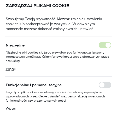
Przejdź do treści.
Przejdź do menu.
Przejdź do wyszukiwarki.
ZARZĄDZAJ PLIKAMI COOKIE
USTAWIENIA REGIONALNE
Szanujemy Twoją prywatność. Możesz zmienić ustawienia
cookies lub zaakceptować je wszystkie. W dowolnym
Lokalizacja
momencie możesz dokonać zmiany swoich ustawień.
Polska
rona główna
Spawalnictwo
Uchwyty plazmowe
Język
Uchwyty plazmowe
Niezbędne
(291)
polski
Niezbędne pliki cookies służą do prawidłowego funkcjonowania strony
internetowej i umożliwiają Ci komfortowe korzystanie z oferowanych przez
Waluta
nas usług.
Polski złoty (PLN)
Pliki cookies odpowiadają na podejmowane przez Ciebie działania w celu
Więcej
UCHWYTY RĘCZNE
UCHWYTY MASZYN
m.in. dostosowania Twoich ustawień preferencji prywatności, logowania czy
wypełniania formularzy. Dzięki plikom cookies strona, z której korzystasz,
może działać bez zakłóceń.
ZAPISZ
Funkcjonalne i personalizacyjne
Tego typu pliki cookies umożliwiają stronie internetowej zapamiętanie
wprowadzonych przez Ciebie ustawień oraz personalizację określonych
funkcjonalności czy prezentowanych treści.
FILTRUJ
Domyślnie
Dzięki tym plikom cookies możemy zapewnić Ci większy komfort
Więcej
korzystania z funkcjonalności naszej strony poprzez dopasowanie jej do
Twoich indywidualnych preferencji. Wyrażenie zgody na funkcjonalne i