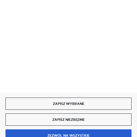
BEZPIECZNE PŁATNOŚCI
SZYBKA DOSTAWA
DOŁĄCZ DO NAS
ZAPISZ WYBRANE
Copyright by delmet.pl
ZAPISZ NIEZBĘDNE
Agencja interaktywna
[ti]
Powered by
2ClickShop®
0
ZEZWÓL NA WSZYSTKIE