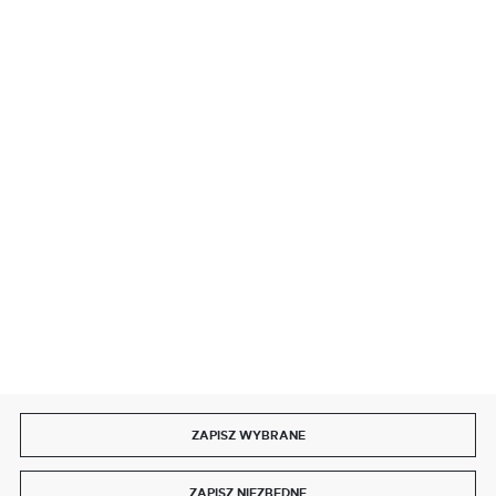
BEZPIECZNE PŁATNOŚCI
SZYBKA DOSTAWA
DOŁĄCZ DO NAS
ZAPISZ WYBRANE
Copyright by delmet.pl
ZAPISZ NIEZBĘDNE