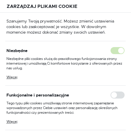
Przejdź do treści.
Przejdź do menu.
Przejdź do wyszukiwarki.
ZARZĄDZAJ PLIKAMI COOKIE
USTAWIENIA REGIONALNE
Szanujemy Twoją prywatność. Możesz zmienić ustawienia
cookies lub zaakceptować je wszystkie. W dowolnym
Lokalizacja
momencie możesz dokonać zmiany swoich ustawień.
Polska
a i części zamienne
Urządzenia do czyszczenia spoin
Język
Urządzenia do czyszczenia
Niezbędne
polski
spoin
Niezbędne pliki cookies służą do prawidłowego funkcjonowania strony
internetowej i umożliwiają Ci komfortowe korzystanie z oferowanych przez
Waluta
(16)
nas usług.
Polski złoty (PLN)
Pliki cookies odpowiadają na podejmowane przez Ciebie działania w celu
Więcej
m.in. dostosowania Twoich ustawień preferencji prywatności, logowania czy
wypełniania formularzy. Dzięki plikom cookies strona, z której korzystasz,
może działać bez zakłóceń.
ZAPISZ
MATERIAŁY EKSPOLATACYJNE
Funkcjonalne i personalizacyjne
Tego typu pliki cookies umożliwiają stronie internetowej zapamiętanie
wprowadzonych przez Ciebie ustawień oraz personalizację określonych
funkcjonalności czy prezentowanych treści.
Dzięki tym plikom cookies możemy zapewnić Ci większy komfort
Więcej
korzystania z funkcjonalności naszej strony poprzez dopasowanie jej do
Twoich indywidualnych preferencji. Wyrażenie zgody na funkcjonalne i