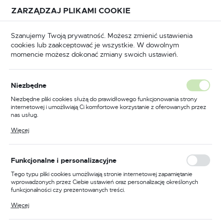
Przejdź do treści.
Przejdź do menu.
Przejdź do wyszukiwarki.
ZARZĄDZAJ PLIKAMI COOKIE
USTAWIENIA REGIONALNE
Szanujemy Twoją prywatność. Możesz zmienić ustawienia
cookies lub zaakceptować je wszystkie. W dowolnym
Lokalizacja
momencie możesz dokonać zmiany swoich ustawień.
Polska
u
Giętarki
Urządzenia rozpierające i rozciągające
Język
Urządzenia rozpierające i
Niezbędne
polski
rozciągające
Niezbędne pliki cookies służą do prawidłowego funkcjonowania strony
internetowej i umożliwiają Ci komfortowe korzystanie z oferowanych przez
Waluta
(2)
nas usług.
Polski złoty (PLN)
Pliki cookies odpowiadają na podejmowane przez Ciebie działania w celu
Więcej
m.in. dostosowania Twoich ustawień preferencji prywatności, logowania czy
wypełniania formularzy. Dzięki plikom cookies strona, z której korzystasz,
może działać bez zakłóceń.
ZAPISZ
Funkcjonalne i personalizacyjne
Tego typu pliki cookies umożliwiają stronie internetowej zapamiętanie
FILTRUJ
Domyślnie
wprowadzonych przez Ciebie ustawień oraz personalizację określonych
funkcjonalności czy prezentowanych treści.
Dzięki tym plikom cookies możemy zapewnić Ci większy komfort
Więcej
korzystania z funkcjonalności naszej strony poprzez dopasowanie jej do
Twoich indywidualnych preferencji. Wyrażenie zgody na funkcjonalne i
PROMOCJA