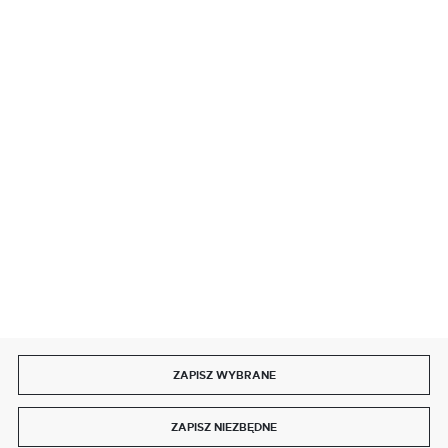
BEZPIECZNE PŁATNOŚCI
SZYBKA DOSTAWA
DOŁĄCZ DO NAS
ZAPISZ WYBRANE
Copyright by delmet.pl
ZAPISZ NIEZBĘDNE
Agencja interaktywna
[ti]
Powered by
2ClickShop®