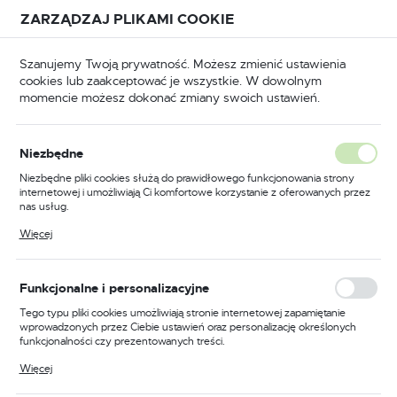
Przejdź do treści.
Przejdź do menu.
Przejdź do wyszukiwarki.
ZARZĄDZAJ PLIKAMI COOKIE
USTAWIENIA REGIONALNE
Szanujemy Twoją prywatność. Możesz zmienić ustawienia
cookies lub zaakceptować je wszystkie. W dowolnym
Lokalizacja
momencie możesz dokonać zmiany swoich ustawień.
Polska
oria
Akcesoria do frezarek
Urządzenia wiercące
Język
Urządzenia wiercące
Niezbędne
(5)
polski
Niezbędne pliki cookies służą do prawidłowego funkcjonowania strony
internetowej i umożliwiają Ci komfortowe korzystanie z oferowanych przez
Waluta
nas usług.
Polski złoty (PLN)
Pliki cookies odpowiadają na podejmowane przez Ciebie działania w celu
Więcej
m.in. dostosowania Twoich ustawień preferencji prywatności, logowania czy
wypełniania formularzy. Dzięki plikom cookies strona, z której korzystasz,
może działać bez zakłóceń.
FILTRUJ
Domyślnie
ZAPISZ
Funkcjonalne i personalizacyjne
Tego typu pliki cookies umożliwiają stronie internetowej zapamiętanie
wprowadzonych przez Ciebie ustawień oraz personalizację określonych
funkcjonalności czy prezentowanych treści.
PROMOCJA
Dzięki tym plikom cookies możemy zapewnić Ci większy komfort
Więcej
korzystania z funkcjonalności naszej strony poprzez dopasowanie jej do
Twoich indywidualnych preferencji. Wyrażenie zgody na funkcjonalne i