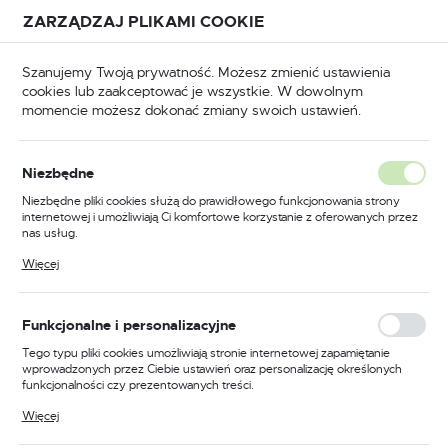
Przejdź do treści.
Przejdź do menu.
Przejdź do wyszukiwarki.
ZARZĄDZAJ PLIKAMI COOKIE
USTAWIENIA REGIONALNE
Szanujemy Twoją prywatność. Możesz zmienić ustawienia
cookies lub zaakceptować je wszystkie. W dowolnym
Lokalizacja
momencie możesz dokonać zmiany swoich ustawień.
Polska
i szczotki
Uszczelki opadające wpuszczane od czoła
Język
Uszczelki opadające
Niezbędne
polski
wpuszczane od czoła
Niezbędne pliki cookies służą do prawidłowego funkcjonowania strony
internetowej i umożliwiają Ci komfortowe korzystanie z oferowanych przez
Waluta
nas usług.
Polski złoty (PLN)
Pliki cookies odpowiadają na podejmowane przez Ciebie działania w celu
Więcej
m.in. dostosowania Twoich ustawień preferencji prywatności, logowania czy
wypełniania formularzy. Dzięki plikom cookies strona, z której korzystasz,
może działać bez zakłóceń.
ZAPISZ
Funkcjonalne i personalizacyjne
Domyślnie
Tego typu pliki cookies umożliwiają stronie internetowej zapamiętanie
wprowadzonych przez Ciebie ustawień oraz personalizację określonych
funkcjonalności czy prezentowanych treści.
Dzięki tym plikom cookies możemy zapewnić Ci większy komfort
Nie znaleziono produktów w tej kategorii:
Więcej
korzystania z funkcjonalności naszej strony poprzez dopasowanie jej do
Proszę wybrać inną kategorię.
Twoich indywidualnych preferencji. Wyrażenie zgody na funkcjonalne i