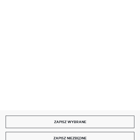
BEZPIECZNE PŁATNOŚCI
SZYBKA DOSTAWA
DOŁĄCZ DO NAS
ZAPISZ WYBRANE
Copyright by delmet.pl
ZAPISZ NIEZBĘDNE