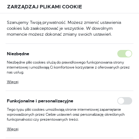
Przejdź do treści.
Przejdź do menu.
Przejdź do wyszukiwarki.
ZARZĄDZAJ PLIKAMI COOKIE
USTAWIENIA REGIONALNE
Szanujemy Twoją prywatność. Możesz zmienić ustawienia
cookies lub zaakceptować je wszystkie. W dowolnym
Lokalizacja
momencie możesz dokonać zmiany swoich ustawień.
Polska
Narzędzia
Narzędzia ręczne
Wiadra i kasty
Język
Wiadra i kasty
Niezbędne
(12)
polski
Niezbędne pliki cookies służą do prawidłowego funkcjonowania strony
internetowej i umożliwiają Ci komfortowe korzystanie z oferowanych przez
Waluta
nas usług.
Wiadra i kasty - nieodzowne
Polski złoty (PLN)
Pliki cookies odpowiadają na podejmowane przez Ciebie działania w celu
Więcej
narzędzia każdego
m.in. dostosowania Twoich ustawień preferencji prywatności, logowania czy
wypełniania formularzy. Dzięki plikom cookies strona, z której korzystasz,
budowlańca
może działać bez zakłóceń.
ZAPISZ
Funkcjonalne i personalizacyjne
Tego typu pliki cookies umożliwiają stronie internetowej zapamiętanie
Podczas realizacji prac budowlanych, remontowych czy
wprowadzonych przez Ciebie ustawień oraz personalizację określonych
ogrodowych, niewątpliwie niezbędnym elementem są
funkcjonalności czy prezentowanych treści.
wiadra i kasty
. Służą one do przenoszenia i
Dzięki tym plikom cookies możemy zapewnić Ci większy komfort
magazynowania różnego rodzaju materiałów, zarówno
Więcej
korzystania z funkcjonalności naszej strony poprzez dopasowanie jej do
suchych jak i płynnych. Cement, wapno, piasek, żwir - to
Twoich indywidualnych preferencji. Wyrażenie zgody na funkcjonalne i