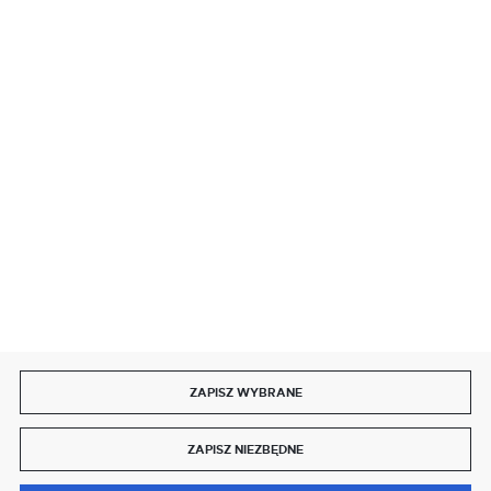
BEZPIECZNE PŁATNOŚCI
SZYBKA DOSTAWA
DOŁĄCZ DO NAS
ZAPISZ WYBRANE
Copyright by delmet.pl
ZAPISZ NIEZBĘDNE
Agencja interaktywna
[ti]
Powered by
2ClickShop®
0