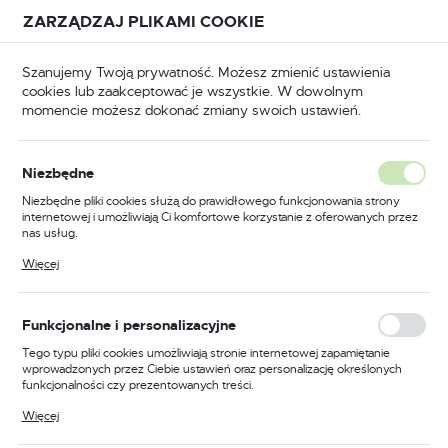
Przejdź do treści.
Przejdź do menu.
Przejdź do wyszukiwarki.
ZARZĄDZAJ PLIKAMI COOKIE
USTAWIENIA REGIONALNE
Szanujemy Twoją prywatność. Możesz zmienić ustawienia
cookies lub zaakceptować je wszystkie. W dowolnym
Lokalizacja
momencie możesz dokonać zmiany swoich ustawień.
Polska
Strona główna
WYPRZEDAŻE
Język
WYPRZEDAŻE
Niezbędne
(787)
polski
Niezbędne pliki cookies służą do prawidłowego funkcjonowania strony
internetowej i umożliwiają Ci komfortowe korzystanie z oferowanych przez
Waluta
nas usług.
Polski złoty (PLN)
Pliki cookies odpowiadają na podejmowane przez Ciebie działania w celu
Więcej
WIESZAKI
MATERIAŁY ŚCIERNE
m.in. dostosowania Twoich ustawień preferencji prywatności, logowania czy
wypełniania formularzy. Dzięki plikom cookies strona, z której korzystasz,
może działać bez zakłóceń.
ZAPISZ
Funkcjonalne i personalizacyjne
Tego typu pliki cookies umożliwiają stronie internetowej zapamiętanie
wprowadzonych przez Ciebie ustawień oraz personalizację określonych
funkcjonalności czy prezentowanych treści.
FILTRUJ
Domyślnie
Dzięki tym plikom cookies możemy zapewnić Ci większy komfort
Więcej
korzystania z funkcjonalności naszej strony poprzez dopasowanie jej do
Twoich indywidualnych preferencji. Wyrażenie zgody na funkcjonalne i