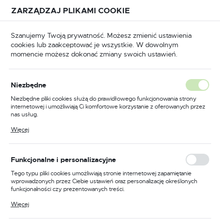
Przejdź do treści.
Przejdź do menu.
Przejdź do wyszukiwarki.
ZARZĄDZAJ PLIKAMI COOKIE
USTAWIENIA REGIONALNE
Szanujemy Twoją prywatność. Możesz zmienić ustawienia
cookies lub zaakceptować je wszystkie. W dowolnym
Lokalizacja
momencie możesz dokonać zmiany swoich ustawień.
Polska
Strona główna
Produkty
Język
Niezbędne
polski
Poprzedni
Następny
Niezbędne pliki cookies służą do prawidłowego funkcjonowania strony
internetowej i umożliwiają Ci komfortowe korzystanie z oferowanych przez
Waluta
nas usług.
Wieszak meblowy
Polski złoty (PLN)
Pliki cookies odpowiadają na podejmowane przez Ciebie działania w celu
Więcej
m.in. dostosowania Twoich ustawień preferencji prywatności, logowania czy
mosiądzowany
wypełniania formularzy. Dzięki plikom cookies strona, z której korzystasz,
może działać bez zakłóceń.
ZAPISZ
Funkcjonalne i personalizacyjne
Tego typu pliki cookies umożliwiają stronie internetowej zapamiętanie
wprowadzonych przez Ciebie ustawień oraz personalizację określonych
funkcjonalności czy prezentowanych treści.
Dzięki tym plikom cookies możemy zapewnić Ci większy komfort
Więcej
korzystania z funkcjonalności naszej strony poprzez dopasowanie jej do
Twoich indywidualnych preferencji. Wyrażenie zgody na funkcjonalne i