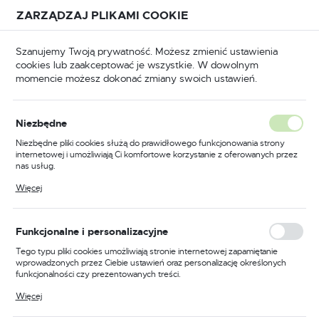
Przejdź do treści.
Przejdź do menu.
Przejdź do wyszukiwarki.
ZARZĄDZAJ PLIKAMI COOKIE
USTAWIENIA REGIONALNE
Szanujemy Twoją prywatność. Możesz zmienić ustawienia
cookies lub zaakceptować je wszystkie. W dowolnym
Lokalizacja
momencie możesz dokonać zmiany swoich ustawień.
Polska
Wiertła rdzeniowe i kołki wypychające
Wyrzutnik
Język
Wyrzutnik
Niezbędne
(11)
polski
Niezbędne pliki cookies służą do prawidłowego funkcjonowania strony
internetowej i umożliwiają Ci komfortowe korzystanie z oferowanych przez
Waluta
nas usług.
Polski złoty (PLN)
Pliki cookies odpowiadają na podejmowane przez Ciebie działania w celu
Więcej
m.in. dostosowania Twoich ustawień preferencji prywatności, logowania czy
wypełniania formularzy. Dzięki plikom cookies strona, z której korzystasz,
może działać bez zakłóceń.
FILTRUJ
Domyślnie
ZAPISZ
Funkcjonalne i personalizacyjne
Tego typu pliki cookies umożliwiają stronie internetowej zapamiętanie
wprowadzonych przez Ciebie ustawień oraz personalizację określonych
funkcjonalności czy prezentowanych treści.
Dzięki tym plikom cookies możemy zapewnić Ci większy komfort
Więcej
korzystania z funkcjonalności naszej strony poprzez dopasowanie jej do
Twoich indywidualnych preferencji. Wyrażenie zgody na funkcjonalne i