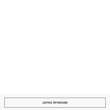
BEZPIECZNE PŁATNOŚCI
SZYBKA DOSTAWA
DOŁĄCZ DO NAS
ZAPISZ WYBRANE