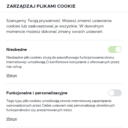
Przejdź do treści.
Przejdź do menu.
Przejdź do wyszukiwarki.
ZARZĄDZAJ PLIKAMI COOKIE
USTAWIENIA REGIONALNE
Szanujemy Twoją prywatność. Możesz zmienić ustawienia
cookies lub zaakceptować je wszystkie. W dowolnym
Lokalizacja
momencie możesz dokonać zmiany swoich ustawień.
Polska
Elektronarzędzia
Wyrzynarki do drewna i metalu
Język
Wyrzynarki do drewna i
Niezbędne
polski
metalu
Niezbędne pliki cookies służą do prawidłowego funkcjonowania strony
internetowej i umożliwiają Ci komfortowe korzystanie z oferowanych przez
Waluta
(14)
nas usług.
Polski złoty (PLN)
Pliki cookies odpowiadają na podejmowane przez Ciebie działania w celu
Więcej
m.in. dostosowania Twoich ustawień preferencji prywatności, logowania czy
wypełniania formularzy. Dzięki plikom cookies strona, z której korzystasz,
Wyrzynarki: Narzędzie dla
może działać bez zakłóceń.
ZAPISZ
Profesjonalistów
Funkcjonalne i personalizacyjne
Tego typu pliki cookies umożliwiają stronie internetowej zapamiętanie
wprowadzonych przez Ciebie ustawień oraz personalizację określonych
Wyrzynarki do drewna i metalu są niezastąpione w
funkcjonalności czy prezentowanych treści.
każdym profesjonalnym warsztacie. Te uniwersalne
Dzięki tym plikom cookies możemy zapewnić Ci większy komfort
Więcej
narzędzia są niezbędne w szerokim spektrum prac, od
korzystania z funkcjonalności naszej strony poprzez dopasowanie jej do
Twoich indywidualnych preferencji. Wyrażenie zgody na funkcjonalne i
prostych zadań domowych do zaawansowanych projektów