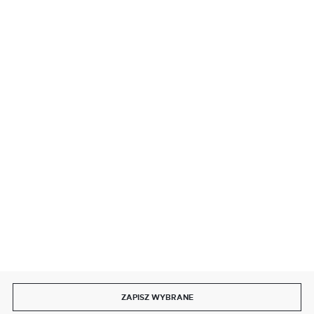
BEZPIECZNE PŁATNOŚCI
SZYBKA DOSTAWA
DOŁĄCZ DO NAS
ZAPISZ WYBRANE