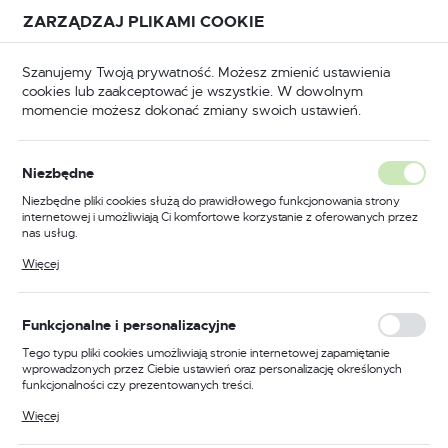
Przejdź do treści.
Przejdź do menu.
Przejdź do wyszukiwarki.
ZARZĄDZAJ PLIKAMI COOKIE
USTAWIENIA REGIONALNE
Szanujemy Twoją prywatność. Możesz zmienić ustawienia
cookies lub zaakceptować je wszystkie. W dowolnym
Lokalizacja
momencie możesz dokonać zmiany swoich ustawień.
Polska
Zamki wierzchnie
Zamki wierzchnie atestowane
Język
Niezbędne
polski
Poprzedni
Następny
Niezbędne pliki cookies służą do prawidłowego funkcjonowania strony
internetowej i umożliwiają Ci komfortowe korzystanie z oferowanych przez
Waluta
nas usług.
Zamek nawierzchniowy LOB
Polski złoty (PLN)
Pliki cookies odpowiadają na podejmowane przez Ciebie działania w celu
Więcej
m.in. dostosowania Twoich ustawień preferencji prywatności, logowania czy
CYKLOP TG61, atestowany,
wypełniania formularzy. Dzięki plikom cookies strona, z której korzystasz,
może działać bez zakłóceń.
grafit
ZAPISZ
Funkcjonalne i personalizacyjne
Tego typu pliki cookies umożliwiają stronie internetowej zapamiętanie
wprowadzonych przez Ciebie ustawień oraz personalizację określonych
funkcjonalności czy prezentowanych treści.
Dzięki tym plikom cookies możemy zapewnić Ci większy komfort
Więcej
korzystania z funkcjonalności naszej strony poprzez dopasowanie jej do
Twoich indywidualnych preferencji. Wyrażenie zgody na funkcjonalne i