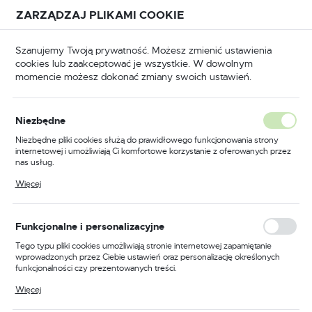
Przejdź do treści.
Przejdź do menu.
Przejdź do wyszukiwarki.
ZARZĄDZAJ PLIKAMI COOKIE
USTAWIENIA REGIONALNE
Szanujemy Twoją prywatność. Możesz zmienić ustawienia
cookies lub zaakceptować je wszystkie. W dowolnym
Lokalizacja
momencie możesz dokonać zmiany swoich ustawień.
Polska
ia do pneumatyki
Osuszacze sprężonego powietrza
Język
Osuszacze sprężonego
Niezbędne
polski
powietrza
Niezbędne pliki cookies służą do prawidłowego funkcjonowania strony
internetowej i umożliwiają Ci komfortowe korzystanie z oferowanych przez
Waluta
(67)
nas usług.
Polski złoty (PLN)
Pliki cookies odpowiadają na podejmowane przez Ciebie działania w celu
Więcej
m.in. dostosowania Twoich ustawień preferencji prywatności, logowania czy
wypełniania formularzy. Dzięki plikom cookies strona, z której korzystasz,
może działać bez zakłóceń.
ZAPISZ
Funkcjonalne i personalizacyjne
Tego typu pliki cookies umożliwiają stronie internetowej zapamiętanie
FILTRUJ
Domyślnie
wprowadzonych przez Ciebie ustawień oraz personalizację określonych
funkcjonalności czy prezentowanych treści.
Dzięki tym plikom cookies możemy zapewnić Ci większy komfort
Więcej
korzystania z funkcjonalności naszej strony poprzez dopasowanie jej do
Twoich indywidualnych preferencji. Wyrażenie zgody na funkcjonalne i