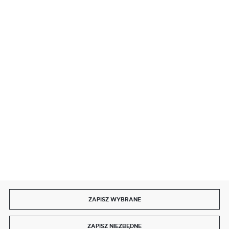
BEZPIECZNE PŁATNOŚCI
SZYBKA DOSTAWA
DOŁĄCZ DO NAS
ZAPISZ WYBRANE
Copyright by delmet.pl
ZAPISZ NIEZBĘDNE