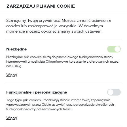
Przejdź do treści.
Przejdź do menu.
Przejdź do wyszukiwarki.
ZARZĄDZAJ PLIKAMI COOKIE
USTAWIENIA REGIONALNE
Szanujemy Twoją prywatność. Możesz zmienić ustawienia
cookies lub zaakceptować je wszystkie. W dowolnym
Lokalizacja
momencie możesz dokonać zmiany swoich ustawień.
Polska
Wiertła do metalu
Wiertła do metalu standardowe
Język
Niezbędne
polski
Poprzedni
Następny
Niezbędne pliki cookies służą do prawidłowego funkcjonowania strony
internetowej i umożliwiają Ci komfortowe korzystanie z oferowanych przez
Waluta
nas usług.
Wiertło HSS do stali NWKa
Polski złoty (PLN)
Pliki cookies odpowiadają na podejmowane przez Ciebie działania w celu
Więcej
m.in. dostosowania Twoich ustawień preferencji prywatności, logowania czy
Professional fi-3,0 Festa
wypełniania formularzy. Dzięki plikom cookies strona, z której korzystasz,
może działać bez zakłóceń.
011315
ZAPISZ
Funkcjonalne i personalizacyjne
Tego typu pliki cookies umożliwiają stronie internetowej zapamiętanie
wprowadzonych przez Ciebie ustawień oraz personalizację określonych
funkcjonalności czy prezentowanych treści.
Dzięki tym plikom cookies możemy zapewnić Ci większy komfort
Więcej
korzystania z funkcjonalności naszej strony poprzez dopasowanie jej do
Twoich indywidualnych preferencji. Wyrażenie zgody na funkcjonalne i