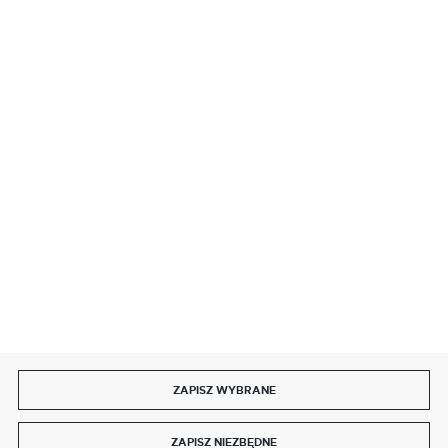
BEZPIECZNE PŁATNOŚCI
SZYBKA DOSTAWA
DOŁĄCZ DO NAS
ZAPISZ WYBRANE
Copyright by delmet.pl
ZAPISZ NIEZBĘDNE