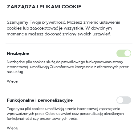
Przejdź do treści.
Przejdź do menu.
Przejdź do wyszukiwarki.
ZARZĄDZAJ PLIKAMI COOKIE
USTAWIENIA REGIONALNE
Szanujemy Twoją prywatność. Możesz zmienić ustawienia
cookies lub zaakceptować je wszystkie. W dowolnym
Lokalizacja
momencie możesz dokonać zmiany swoich ustawień.
Polska
Wiertła do metalu
Wiertła do metalu standardowe
Język
Niezbędne
polski
Poprzedni
Następny
Niezbędne pliki cookies służą do prawidłowego funkcjonowania strony
internetowej i umożliwiają Ci komfortowe korzystanie z oferowanych przez
Waluta
nas usług.
Wiertło HSS do stali NWKa
Polski złoty (PLN)
Pliki cookies odpowiadają na podejmowane przez Ciebie działania w celu
Więcej
m.in. dostosowania Twoich ustawień preferencji prywatności, logowania czy
Professional fi-4,1 Festa
wypełniania formularzy. Dzięki plikom cookies strona, z której korzystasz,
może działać bez zakłóceń.
011421
ZAPISZ
Funkcjonalne i personalizacyjne
Tego typu pliki cookies umożliwiają stronie internetowej zapamiętanie
wprowadzonych przez Ciebie ustawień oraz personalizację określonych
PROMOCJA
funkcjonalności czy prezentowanych treści.
Dzięki tym plikom cookies możemy zapewnić Ci większy komfort
Więcej
korzystania z funkcjonalności naszej strony poprzez dopasowanie jej do
Twoich indywidualnych preferencji. Wyrażenie zgody na funkcjonalne i