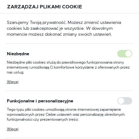
Przejdź do treści.
Przejdź do menu.
Przejdź do wyszukiwarki.
ZARZĄDZAJ PLIKAMI COOKIE
USTAWIENIA REGIONALNE
Szanujemy Twoją prywatność. Możesz zmienić ustawienia
cookies lub zaakceptować je wszystkie. W dowolnym
Lokalizacja
momencie możesz dokonać zmiany swoich ustawień.
Polska
ówna
BHP
Ochrona głowy
Hełmy ochronne
Język
Niezbędne
polski
Poprzedni
Następny
Niezbędne pliki cookies służą do prawidłowego funkcjonowania strony
internetowej i umożliwiają Ci komfortowe korzystanie z oferowanych przez
Waluta
nas usług.
Kask, hełm ochronny z
Polski złoty (PLN)
Pliki cookies odpowiadają na podejmowane przez Ciebie działania w celu
Więcej
m.in. dostosowania Twoich ustawień preferencji prywatności, logowania czy
tworzywa ABS biały KAS W
wypełniania formularzy. Dzięki plikom cookies strona, z której korzystasz,
może działać bez zakłóceń.
ZAPISZ
Funkcjonalne i personalizacyjne
PROMOCJA
Tego typu pliki cookies umożliwiają stronie internetowej zapamiętanie
wprowadzonych przez Ciebie ustawień oraz personalizację określonych
funkcjonalności czy prezentowanych treści.
Dzięki tym plikom cookies możemy zapewnić Ci większy komfort
Więcej
korzystania z funkcjonalności naszej strony poprzez dopasowanie jej do
Twoich indywidualnych preferencji. Wyrażenie zgody na funkcjonalne i