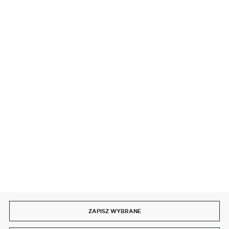
BEZPIECZNE PŁATNOŚCI
SZYBKA DOSTAWA
DOŁĄCZ DO NAS
ZAPISZ WYBRANE