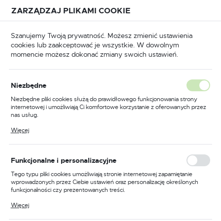
Przejdź do treści.
Przejdź do menu.
Przejdź do wyszukiwarki.
ZARZĄDZAJ PLIKAMI COOKIE
USTAWIENIA REGIONALNE
Szanujemy Twoją prywatność. Możesz zmienić ustawienia
cookies lub zaakceptować je wszystkie. W dowolnym
Lokalizacja
momencie możesz dokonać zmiany swoich ustawień.
Polska
na
BHP
Odzież robocza
Spodenki robocze
Język
Niezbędne
polski
Poprzedni
Następny
Niezbędne pliki cookies służą do prawidłowego funkcjonowania strony
internetowej i umożliwiają Ci komfortowe korzystanie z oferowanych przez
Waluta
nas usług.
Spodnie robocze krótkie z
Polski złoty (PLN)
Pliki cookies odpowiadają na podejmowane przez Ciebie działania w celu
Więcej
m.in. dostosowania Twoich ustawień preferencji prywatności, logowania czy
dżinsu+strecz 7529 xs
wypełniania formularzy. Dzięki plikom cookies strona, z której korzystasz,
może działać bez zakłóceń.
ZAPISZ
Funkcjonalne i personalizacyjne
PROMOCJA
Tego typu pliki cookies umożliwiają stronie internetowej zapamiętanie
wprowadzonych przez Ciebie ustawień oraz personalizację określonych
funkcjonalności czy prezentowanych treści.
Dzięki tym plikom cookies możemy zapewnić Ci większy komfort
Więcej
korzystania z funkcjonalności naszej strony poprzez dopasowanie jej do
Twoich indywidualnych preferencji. Wyrażenie zgody na funkcjonalne i