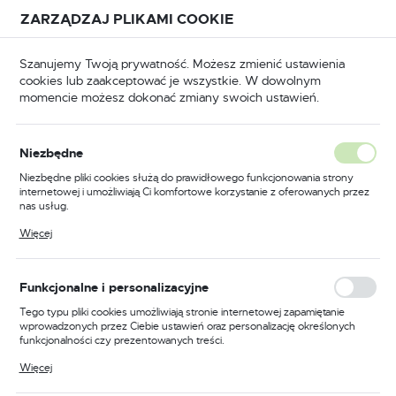
Przejdź do treści.
Przejdź do menu.
Przejdź do wyszukiwarki.
ZARZĄDZAJ PLIKAMI COOKIE
USTAWIENIA REGIONALNE
Szanujemy Twoją prywatność. Możesz zmienić ustawienia
cookies lub zaakceptować je wszystkie. W dowolnym
Lokalizacja
momencie możesz dokonać zmiany swoich ustawień.
Polska
BHP
Odzież trudnopalna
Bluzy trudnopalne
Język
Bluzy trudnopalne
Niezbędne
(276)
polski
Niezbędne pliki cookies służą do prawidłowego funkcjonowania strony
internetowej i umożliwiają Ci komfortowe korzystanie z oferowanych przez
Waluta
nas usług.
Polski złoty (PLN)
Pliki cookies odpowiadają na podejmowane przez Ciebie działania w celu
Więcej
m.in. dostosowania Twoich ustawień preferencji prywatności, logowania czy
wypełniania formularzy. Dzięki plikom cookies strona, z której korzystasz,
może działać bez zakłóceń.
FILTRUJ
Domyślnie
ZAPISZ
Funkcjonalne i personalizacyjne
Tego typu pliki cookies umożliwiają stronie internetowej zapamiętanie
wprowadzonych przez Ciebie ustawień oraz personalizację określonych
funkcjonalności czy prezentowanych treści.
Dzięki tym plikom cookies możemy zapewnić Ci większy komfort
Więcej
korzystania z funkcjonalności naszej strony poprzez dopasowanie jej do
Twoich indywidualnych preferencji. Wyrażenie zgody na funkcjonalne i