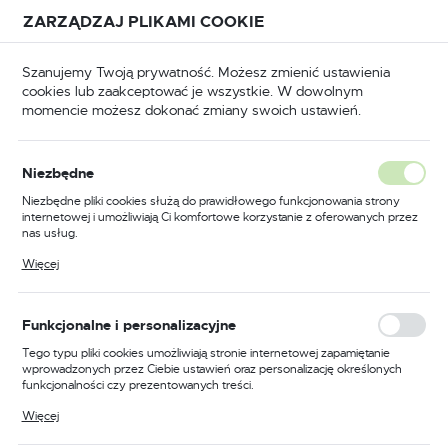
Przejdź do treści.
Przejdź do menu.
Przejdź do wyszukiwarki.
ZARZĄDZAJ PLIKAMI COOKIE
USTAWIENIA REGIONALNE
Szanujemy Twoją prywatność. Możesz zmienić ustawienia
cookies lub zaakceptować je wszystkie. W dowolnym
Lokalizacja
momencie możesz dokonać zmiany swoich ustawień.
Polska
BHP
Odzież trudnopalna
Bluzy trudnopalne
Język
Niezbędne
polski
Poprzedni
Następny
Niezbędne pliki cookies służą do prawidłowego funkcjonowania strony
internetowej i umożliwiają Ci komfortowe korzystanie z oferowanych przez
Waluta
nas usług.
Trudnopalna bluza
Polski złoty (PLN)
Pliki cookies odpowiadają na podejmowane przez Ciebie działania w celu
Więcej
m.in. dostosowania Twoich ustawień preferencji prywatności, logowania czy
multiochronna Modaflame
wypełniania formularzy. Dzięki plikom cookies strona, z której korzystasz,
może działać bez zakłóceń.
PW3, kolor żółty/czarny,
ZAPISZ
Funkcjonalne i personalizacyjne
rozmiar S
Tego typu pliki cookies umożliwiają stronie internetowej zapamiętanie
wprowadzonych przez Ciebie ustawień oraz personalizację określonych
funkcjonalności czy prezentowanych treści.
Dzięki tym plikom cookies możemy zapewnić Ci większy komfort
Więcej
korzystania z funkcjonalności naszej strony poprzez dopasowanie jej do
Twoich indywidualnych preferencji. Wyrażenie zgody na funkcjonalne i