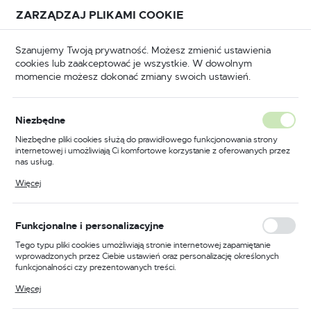
Przejdź do treści.
Przejdź do menu.
Przejdź do wyszukiwarki.
ZARZĄDZAJ PLIKAMI COOKIE
USTAWIENIA REGIONALNE
Szanujemy Twoją prywatność. Możesz zmienić ustawienia
cookies lub zaakceptować je wszystkie. W dowolnym
Lokalizacja
momencie możesz dokonać zmiany swoich ustawień.
Polska
BHP
Odzież trudnopalna
Bluzy trudnopalne
Język
Niezbędne
polski
Poprzedni
Następny
Niezbędne pliki cookies służą do prawidłowego funkcjonowania strony
internetowej i umożliwiają Ci komfortowe korzystanie z oferowanych przez
Waluta
nas usług.
Antystatyczny sweter
Polski złoty (PLN)
Pliki cookies odpowiadają na podejmowane przez Ciebie działania w celu
Więcej
m.in. dostosowania Twoich ustawień preferencji prywatności, logowania czy
Modaflame trudnopalny i
wypełniania formularzy. Dzięki plikom cookies strona, z której korzystasz,
może działać bez zakłóceń.
ostrzegawczy, kolor żółty,
ZAPISZ
Funkcjonalne i personalizacyjne
rozmiar XXXL
Tego typu pliki cookies umożliwiają stronie internetowej zapamiętanie
wprowadzonych przez Ciebie ustawień oraz personalizację określonych
funkcjonalności czy prezentowanych treści.
Dzięki tym plikom cookies możemy zapewnić Ci większy komfort
Więcej
korzystania z funkcjonalności naszej strony poprzez dopasowanie jej do
Twoich indywidualnych preferencji. Wyrażenie zgody na funkcjonalne i