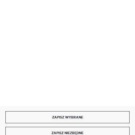
BEZPIECZNE PŁATNOŚCI
SZYBKA DOSTAWA
DOŁĄCZ DO NAS
ZAPISZ WYBRANE
Copyright by delmet.pl
ZAPISZ NIEZBĘDNE