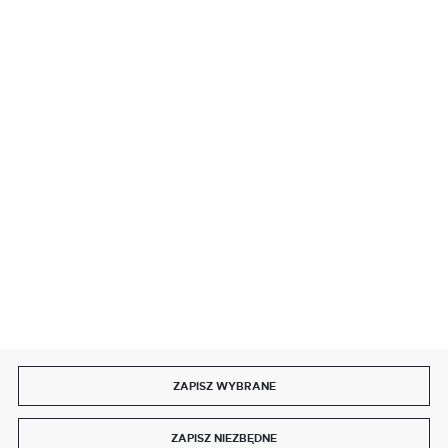
BEZPIECZNE PŁATNOŚCI
SZYBKA DOSTAWA
DOŁĄCZ DO NAS
ZAPISZ WYBRANE
Copyright by delmet.pl
ZAPISZ NIEZBĘDNE
Agencja interaktywna
[ti]
Powered by
2ClickShop®