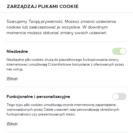
Przejdź do treści.
Przejdź do menu.
Przejdź do wyszukiwarki.
ZARZĄDZAJ PLIKAMI COOKIE
USTAWIENIA REGIONALNE
Szanujemy Twoją prywatność. Możesz zmienić ustawienia
cookies lub zaakceptować je wszystkie. W dowolnym
Lokalizacja
momencie możesz dokonać zmiany swoich ustawień.
Polska
BHP
Odzież trudnopalna
Bluzy trudnopalne
Język
Niezbędne
polski
Poprzedni
Następny
Niezbędne pliki cookies służą do prawidłowego funkcjonowania strony
internetowej i umożliwiają Ci komfortowe korzystanie z oferowanych przez
Waluta
nas usług.
Trudnopalny sweter
Polski złoty (PLN)
Pliki cookies odpowiadają na podejmowane przez Ciebie działania w celu
Więcej
m.in. dostosowania Twoich ustawień preferencji prywatności, logowania czy
Modaflame z kapturem
wypełniania formularzy. Dzięki plikom cookies strona, z której korzystasz,
może działać bez zakłóceń.
zapinany na zamek, kolor
ZAPISZ
Funkcjonalne i personalizacyjne
granatowy, rozmiar L
Tego typu pliki cookies umożliwiają stronie internetowej zapamiętanie
wprowadzonych przez Ciebie ustawień oraz personalizację określonych
funkcjonalności czy prezentowanych treści.
Dzięki tym plikom cookies możemy zapewnić Ci większy komfort
Więcej
korzystania z funkcjonalności naszej strony poprzez dopasowanie jej do
Twoich indywidualnych preferencji. Wyrażenie zgody na funkcjonalne i