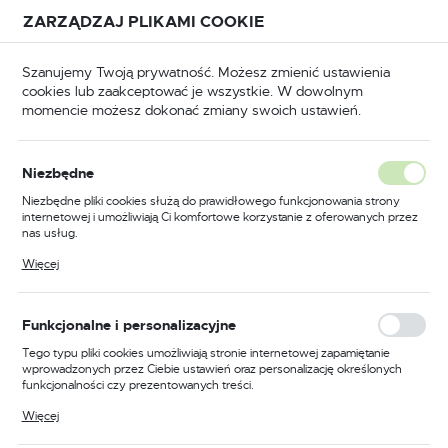
Przejdź do treści.
Przejdź do menu.
Przejdź do wyszukiwarki.
ZARZĄDZAJ PLIKAMI COOKIE
USTAWIENIA REGIONALNE
Szanujemy Twoją prywatność. Możesz zmienić ustawienia
cookies lub zaakceptować je wszystkie. W dowolnym
Lokalizacja
momencie możesz dokonać zmiany swoich ustawień.
Polska
BHP
Odzież trudnopalna
Bluzy trudnopalne
Język
Niezbędne
polski
Poprzedni
Następny
Niezbędne pliki cookies służą do prawidłowego funkcjonowania strony
internetowej i umożliwiają Ci komfortowe korzystanie z oferowanych przez
Waluta
nas usług.
Bluza Bizflame Industry, kolor
Polski złoty (PLN)
Pliki cookies odpowiadają na podejmowane przez Ciebie działania w celu
Więcej
m.in. dostosowania Twoich ustawień preferencji prywatności, logowania czy
granatowy, rozmiar S
wypełniania formularzy. Dzięki plikom cookies strona, z której korzystasz,
może działać bez zakłóceń.
ZAPISZ
Funkcjonalne i personalizacyjne
Tego typu pliki cookies umożliwiają stronie internetowej zapamiętanie
wprowadzonych przez Ciebie ustawień oraz personalizację określonych
funkcjonalności czy prezentowanych treści.
Dzięki tym plikom cookies możemy zapewnić Ci większy komfort
Więcej
korzystania z funkcjonalności naszej strony poprzez dopasowanie jej do
Twoich indywidualnych preferencji. Wyrażenie zgody na funkcjonalne i