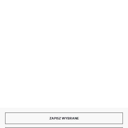
BEZPIECZNE PŁATNOŚCI
SZYBKA DOSTAWA
DOŁĄCZ DO NAS
ZAPISZ WYBRANE