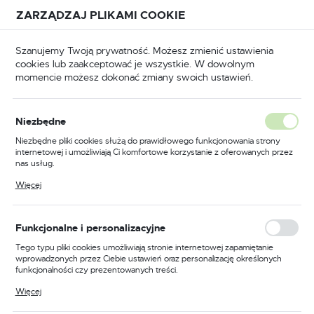
Przejdź do treści.
Przejdź do menu.
Przejdź do wyszukiwarki.
ZARZĄDZAJ PLIKAMI COOKIE
USTAWIENIA REGIONALNE
Szanujemy Twoją prywatność. Możesz zmienić ustawienia
cookies lub zaakceptować je wszystkie. W dowolnym
Lokalizacja
momencie możesz dokonać zmiany swoich ustawień.
Polska
BHP
Odzież trudnopalna
Bluzy trudnopalne
Język
Niezbędne
polski
Poprzedni
Następny
Niezbędne pliki cookies służą do prawidłowego funkcjonowania strony
internetowej i umożliwiają Ci komfortowe korzystanie z oferowanych przez
Waluta
nas usług.
Bluza odporna na działanie
Polski złoty (PLN)
Pliki cookies odpowiadają na podejmowane przez Ciebie działania w celu
Więcej
m.in. dostosowania Twoich ustawień preferencji prywatności, logowania czy
chemikaliów, kolor niebieski,
wypełniania formularzy. Dzięki plikom cookies strona, z której korzystasz,
może działać bez zakłóceń.
rozmiar XXL
ZAPISZ
Funkcjonalne i personalizacyjne
Tego typu pliki cookies umożliwiają stronie internetowej zapamiętanie
wprowadzonych przez Ciebie ustawień oraz personalizację określonych
funkcjonalności czy prezentowanych treści.
Dzięki tym plikom cookies możemy zapewnić Ci większy komfort
Więcej
korzystania z funkcjonalności naszej strony poprzez dopasowanie jej do
Twoich indywidualnych preferencji. Wyrażenie zgody na funkcjonalne i