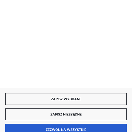
BEZPIECZNE PŁATNOŚCI
SZYBKA DOSTAWA
DOŁĄCZ DO NAS
ZAPISZ WYBRANE
Copyright by delmet.pl
ZAPISZ NIEZBĘDNE
Agencja interaktywna
[ti]
Powered by
2ClickShop®
0
ZEZWÓL NA WSZYSTKIE