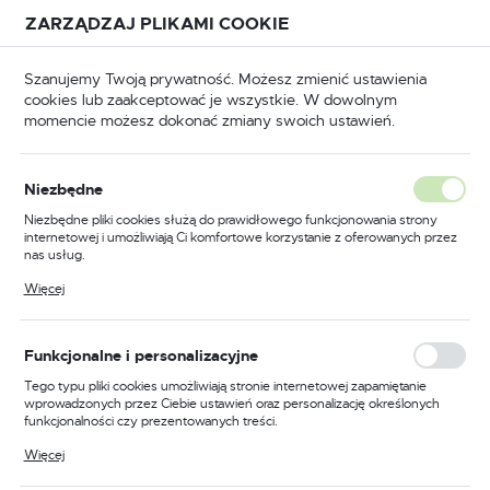
Przejdź do treści.
Przejdź do menu.
Przejdź do wyszukiwarki.
ZARZĄDZAJ PLIKAMI COOKIE
USTAWIENIA REGIONALNE
Szanujemy Twoją prywatność. Możesz zmienić ustawienia
cookies lub zaakceptować je wszystkie. W dowolnym
Lokalizacja
momencie możesz dokonać zmiany swoich ustawień.
Polska
BHP
Odzież trudnopalna
Bluzy trudnopalne
Język
Niezbędne
polski
Poprzedni
Następny
Niezbędne pliki cookies służą do prawidłowego funkcjonowania strony
internetowej i umożliwiają Ci komfortowe korzystanie z oferowanych przez
Waluta
nas usług.
Bluza ostrzegawcza
Polski złoty (PLN)
Pliki cookies odpowiadają na podejmowane przez Ciebie działania w celu
Więcej
m.in. dostosowania Twoich ustawień preferencji prywatności, logowania czy
trudnopalna PW3 Modaflame,
wypełniania formularzy. Dzięki plikom cookies strona, z której korzystasz,
może działać bez zakłóceń.
kolor żółty/czarny, rozmiar XL
ZAPISZ
Funkcjonalne i personalizacyjne
Tego typu pliki cookies umożliwiają stronie internetowej zapamiętanie
wprowadzonych przez Ciebie ustawień oraz personalizację określonych
funkcjonalności czy prezentowanych treści.
Dzięki tym plikom cookies możemy zapewnić Ci większy komfort
Więcej
korzystania z funkcjonalności naszej strony poprzez dopasowanie jej do
Twoich indywidualnych preferencji. Wyrażenie zgody na funkcjonalne i